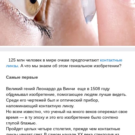
125 млн человек в мире очкам предпочитают
контактные
линзы
. А что мы знаем об этом гениальном изобретении?
Самые первые
Великий гений Леонардо да Винчи еще в 1508 году
обдумывал изобретение, помогающее людям лучше видеть.
Среди его чертежей был и оптический прибор,
напоминающий контактную линзу.
Но всем известно, что ученый на много веков опережал свое
время ― в ту эпоху и это его изобретение было сочтено
глупой блажью.
Пройдет целых четыре столетия, прежде чем контактные
линзы увидят свет. В самом начале ХХ века стеклодув из