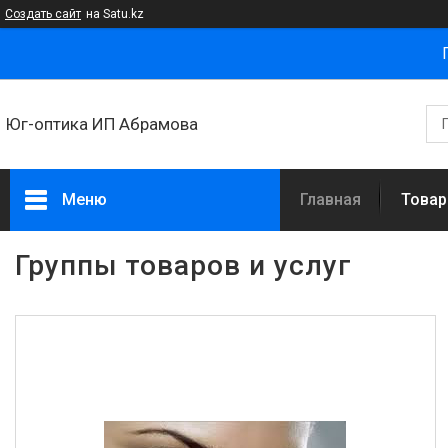
Создать сайт
на Satu.kz
Юг-оптика ИП Абрамова
Меню
Главная
Товар
Товары и услуги
Группы товаров и услуг
Новости
Статьи
О нас
Отзывы