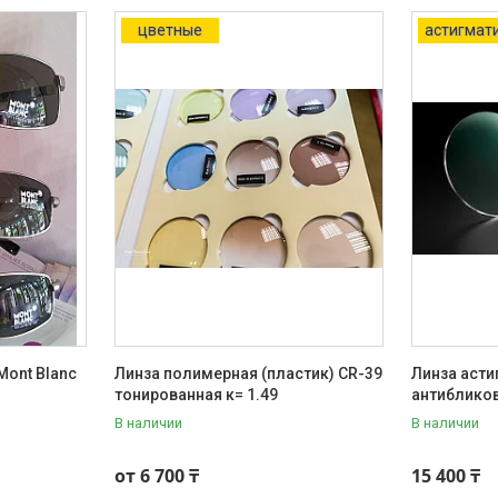
цветные
астигмат
ont Blanc
Линза полимерная (пластик) CR-39
Линза асти
тонированная к= 1.49
антиблико
В наличии
В наличии
от 6 700 ₸
15 400 ₸