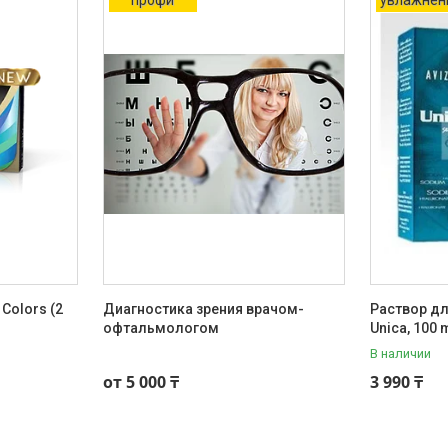
 Colors (2
Диагностика зрения врачом-
Раствор дл
офтальмологом
Unica, 100 
В наличии
+7 (701) 711-76-57
от 5 000 ₸
3 990 ₸