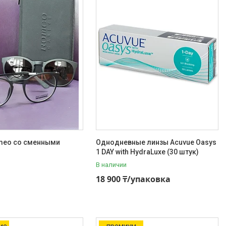
meo со сменными
Однодневные линзы Acuvue Oasys
1 DAY with HydraLuxe (30 штук)
В наличии
18 900 ₸/упаковка
ие
премиум