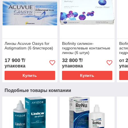
Линзы Acuvue Oasys for
Biofinity силикон-
Biofi
Astigmatism (6 блистеров)
гидрогелевые контактные
асти
линзы (6 штук)
гидр
линз
17 900
32 800
₸/
₸/
от
упаковка
упаковка
упа
Купить
Купить
Подобные товары компании