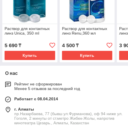
Раствор для контактных
Раствор для контактных
Раст
линз Unica, 350 ml
линз Renu,360 мл
линз
5 690
4 500
3 9
₸
₸
Купить
Купить
О нас
Рейтинг не сформирован
Менее 5 отзывов за последний год
Работает с 08.04.2014
г. Алматы
пр.Назарбаева, 77 (бывш ул.Фурманова), оф 94 ниже ул.
Гоголя, 2 минуты от ст.метро Жибек-Жолы, напротив
кинотеатра Цезарь., Алматы, Казахстан