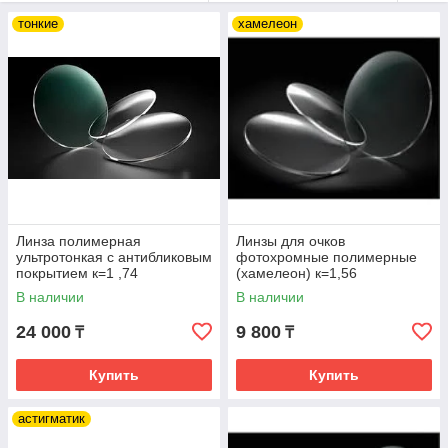
требованиям.
тонкие
хамелеон
У нас много лет работают отличные специалисты - врач
-офтальмолог с высокой квалификацией, отличный мастер и
, конечно, наши оптики-консультанты.
Линза полимерная
Линзы для очков
ультротонкая с антибликовым
фотохромные полимерные
покрытием к=1 ,74
(хамелеон) к=1,56
В наличии
В наличии
24 000
9 800
₸
₸
Купить
Купить
астигматик