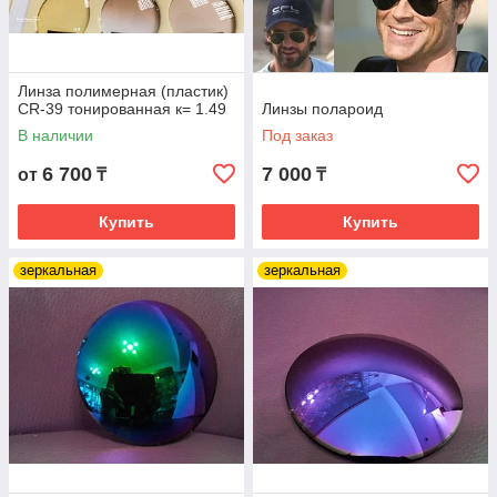
Линза полимерная (пластик)
CR-39 тонированная к= 1.49
Линзы полароид
В наличии
Под заказ
6 700
7 000
от
₸
₸
Купить
Купить
зеркальная
зеркальная