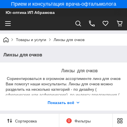
Прием и консультация врача-офтальмолога
Юг-оптика ИП Абрамова
Товары и услуги
Линзы для очков
Линзы для очков
Линзы для очков
Сориентироваться в огромном ассортименте линз для очков
Вам помогут наши консультанты. Линзы для очков можно
разделить на несколько категорий - по дизайну (
сферические или асферические), по индексу преломления (
по утончению), по наличию покрытий, по защите от
Показать всё
ультрафиолета и прочее. Вы можете просто прийти в наш
салон и обозначить свои пожелания и потребности, а наши
специалисты Вас проконсультируют и помогут подобрать
Сортировка
0
Фильтры
именно те линзы, которые будут отвечать всем вашим