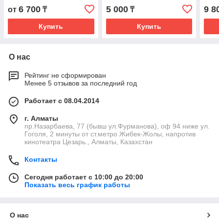
к=1,
6 700
5 000
9 8
от
₸
₸
Купить
Купить
О нас
Рейтинг не сформирован
Менее 5 отзывов за последний год
Работает с 08.04.2014
г. Алматы
пр.Назарбаева, 77 (бывш ул.Фурманова), оф 94 ниже ул.
Гоголя, 2 минуты от ст.метро Жибек-Жолы, напротив
кинотеатра Цезарь., Алматы, Казахстан
Контакты
Сегодня работает с 10:00 до 20:00
Показать весь график работы
О нас