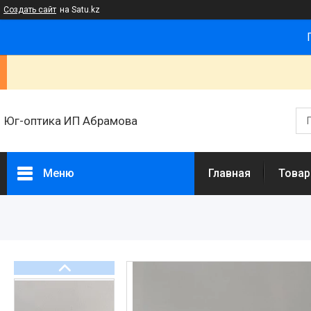
Создать сайт
на Satu.kz
Юг-оптика ИП Абрамова
Меню
Главная
Товар
Товары и услуги
Новости
Статьи
О нас
Отзывы