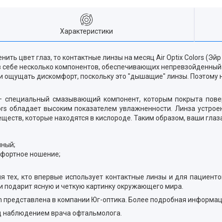
Характеристики
ть цвет глаз, то контактные линзы на месяц Air Optix Colors (Эйр Оп
в себе несколько компонентов, обеспечивающих непревзойденный 
ь и ощущать дискомфорт, поскольку это "дышащие" линзы. Поэтому н
зах — специальный смазывающий компонент, которым покрыта пов
lors обладает высоким показателем увлажненности. Линза устрое
еств, которые находятся в кислороде. Таким образом, ваши глаз
нный;
фортное ношение;
ля тех, кто впервые использует контактные линзы и для пациенто
и подарит ясную и четкую картинку окружающего мира.
sion представлена в компании Юг-оптика. Более подробная информа
од наблюдением врача офтальмолога.