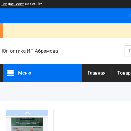
Создать сайт
на Satu.kz
Юг-оптика ИП Абрамова
Меню
Главная
Товар
Товары и услуги
Новости
Статьи
О нас
Отзывы