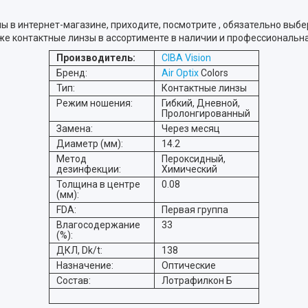
в интернет-магазине, приходите, посмотрите , обязательно выбер
акже контактные линзы в ассортименте в наличии и профессиональ
Производитель:
CIBA Vision
Бренд:
Air Optix
Colors
Тип:
Контактные линзы
Режим ношения:
Гибкий, Дневной,
Пролонгированный
Замена:
Через месяц
Диаметр (мм):
14.2
Метод
Пероксидный,
дезинфекции:
Химический
Толщина в центре
0.08
(мм):
FDA:
Первая группа
Влагосодержание
33
(%):
ДКЛ, Dk/t:
138
Назначение:
Оптические
Состав:
Лотрафилкон Б