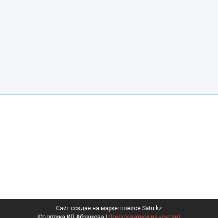
Сайт создан на маркетплейсе
Satu.kz
Юг-оптика ИП Абрамова |
Пожаловаться на контент