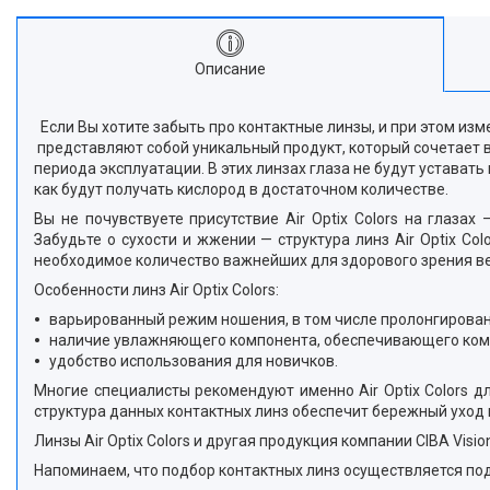
Описание
Если Вы хотите забыть про контактные линзы, и при этом измени
представляют собой уникальный продукт, который сочетает 
периода эксплуатации. В этих линзах глаза не будут устават
как будут получать кислород в достаточном количестве.
Вы не почувствуете присутствие Air Optix Colors на гла
Забудьте о сухости и жжении — структура линз Air Optix Co
необходимое количество важнейших для здорового зрения вещ
Особенности линз Air Optix Colors:
варьированный режим ношения, в том числе пролонгирова
наличие увлажняющего компонента, обеспечивающего ком
удобство использования для новичков.
Многие специалисты рекомендуют именно Air Optix Colors д
структура данных контактных линз обеспечит бережный уход 
Линзы Air Optix Colors и другая продукция компании CIBA Vi
Напоминаем, что подбор контактных линз осуществляется п