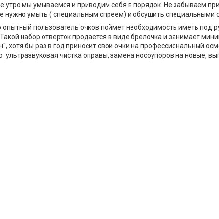
 утро мы умываемся и приводим себя в порядок. Не забываем прив
же нужно умыть ( специальным спреем) и обсушить специальными 
 опытный пользователь очков поймет необходимость иметь под ру
 Такой набор отверток продается в виде брелочка и занимает мин
н", хотя бы раз в год приносит свои очки на профессиональный ос
 ультразвуковая чистка оправы, замена носоупоров на новые, вы