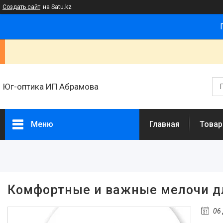
Создать сайт
на Satu.kz
Юг-оптика ИП Абрамова
Меню
Главная
Товар
Товары и услуги
Новости
Статьи
Комфортные и важные мелочи д
О нас
06
Отзывы