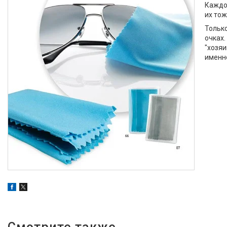
Каждое
их то
Только
очках.
"хозяи
именно