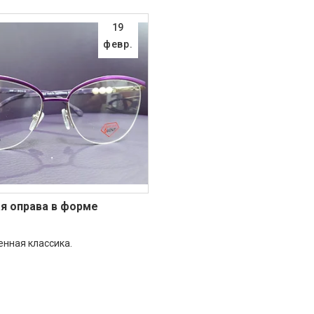
19
февр.
я оправа в форме
нная классика.