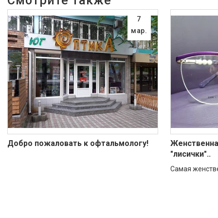
7
мар.
Добро пожаловать к офтальмологу!
Женственна
"лисички"..
Самая женстве