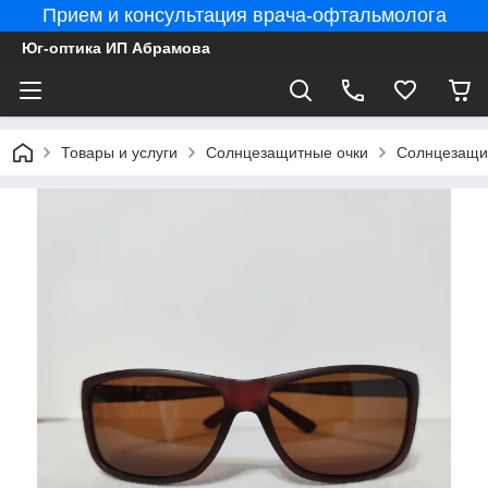
Прием и консультация врача-офтальмолога
Юг-оптика ИП Абрамова
Товары и услуги
Солнцезащитные очки
Солнцезащит