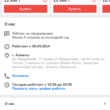
13 000
13 000
13 
₸
₸
Купить
Купить
О нас
Рейтинг не сформирован
Менее 5 отзывов за последний год
Работает с 08.04.2014
г. Алматы
пр.Назарбаева, 77 (бывш ул.Фурманова), оф 94 ниже ул.
Гоголя, 2 минуты от ст.метро Жибек-Жолы, напротив
кинотеатра Цезарь., Алматы, Казахстан
Контакты
Сегодня работает с 10:00 до 20:00
Показать весь график работы
О нас