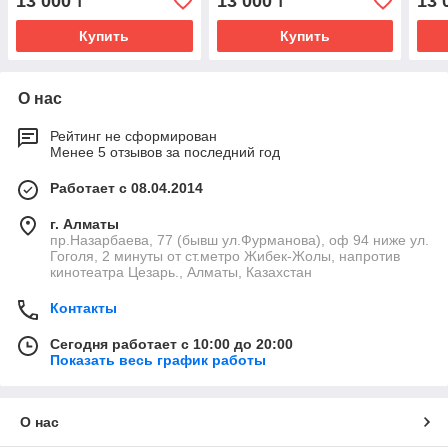
13 000
13 000
13 
₸
₸
Купить
Купить
О нас
Рейтинг не сформирован
Менее 5 отзывов за последний год
Работает с 08.04.2014
г. Алматы
пр.Назарбаева, 77 (бывш ул.Фурманова), оф 94 ниже ул.
Гоголя, 2 минуты от ст.метро Жибек-Жолы, напротив
кинотеатра Цезарь., Алматы, Казахстан
Контакты
Сегодня работает с 10:00 до 20:00
Показать весь график работы
О нас