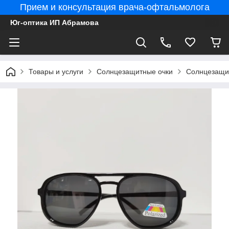
Прием и консультация врача-офтальмолога
Юг-оптика ИП Абрамова
Товары и услуги
Солнцезащитные очки
Солнцезащит