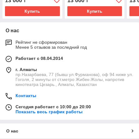
13 000
13 000
13 
₸
₸
Купить
Купить
О нас
Рейтинг не сформирован
Менее 5 отзывов за последний год
Работает с 08.04.2014
г. Алматы
пр.Назарбаева, 77 (бывш ул.Фурманова), оф 94 ниже ул.
Гоголя, 2 минуты от ст.метро Жибек-Жолы, напротив
кинотеатра Цезарь., Алматы, Казахстан
Контакты
Сегодня работает с 10:00 до 20:00
Показать весь график работы
О нас