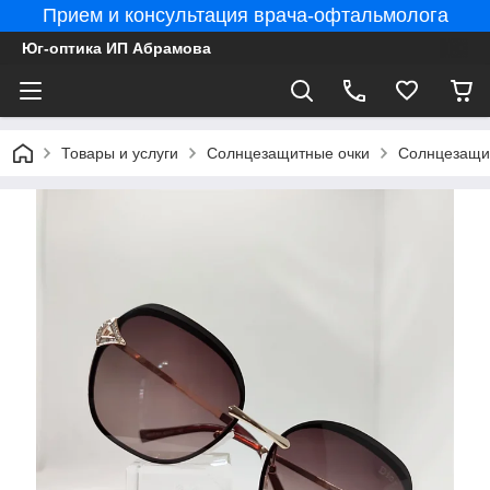
Прием и консультация врача-офтальмолога
Юг-оптика ИП Абрамова
Товары и услуги
Солнцезащитные очки
Солнцезащит