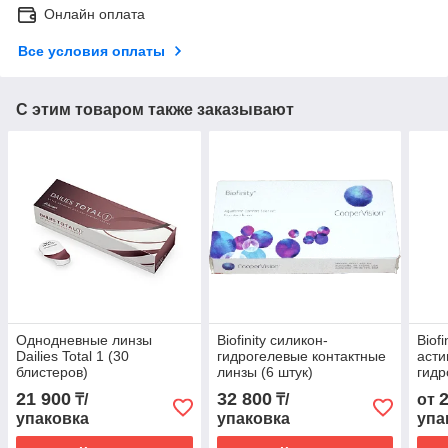
Онлайн оплата
Все условия оплаты
С этим товаром также заказывают
Однодневные линзы
Biofinity силикон-
Biofi
Dailies Total 1 (30
гидрогелевые контактные
асти
блистеров)
линзы (6 штук)
гидр
линз
21 900
32 800
₸/
₸/
от
упаковка
упаковка
упа