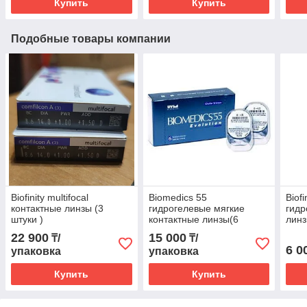
Купить
Купить
Подобные товары компании
Biofinity multifocal
Biomedics 55
Biof
контактные линзы (3
гидрогелевые мягкие
гидр
штуки )
контактные линзы(6
линз
блистеров)
22 900
15 000
₸/
₸/
6 0
упаковка
упаковка
Купить
Купить