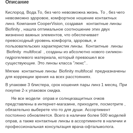
Описание
Кислород. Вода.То, без чего невозможна жизнь. То , без чего
невозможно здоровое, комфортное ношение контактных
линз. Компания CooperVision, создавая контактные линзы
Biofinity , нашла оптимальное соотношение этих двух
жизненно важных элементов, что обеспечивает
превосходный уровень комфорта, здоровья, и
пользовательских характеристик линзы. Контактные линзы
Biofinity multifocal , созданы из абсолютно нового силикон-
гидрогелевого материала, который превзошел все
существующие. Это линзы класса "люкс"..
Мягкие контактные линзы Biofinity multifocal предназначены
для коррекции зрения на всех расстояниях.
В упаковке 3 блистера, срок ношения пары линз 1 месяц. При
покупке 2-х упаковок скидка.
Не все модели оправ и солнцезащитных очков
представлены в интернет-магазине, приходите, посмотрите ,
обязательно выберете что-то для души. Ассортимент
постоянно обновляется. Всего в наличии более 500 моделей
оправ, а также контактные линзы в ассортименте в наличии и
профессиональная консультация врача-офтальмолога.