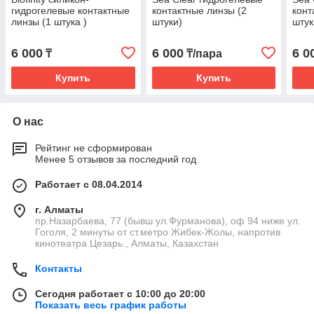
гидрогелевые контактные
контактные линзы (2
конт
линзы (1 штука )
штуки)
штук
6 000
6 000
6 0
₸
₸/пара
Купить
Купить
О нас
Рейтинг не сформирован
Менее 5 отзывов за последний год
Работает с 08.04.2014
г. Алматы
пр.Назарбаева, 77 (бывш ул.Фурманова), оф 94 ниже ул.
Гоголя, 2 минуты от ст.метро Жибек-Жолы, напротив
кинотеатра Цезарь., Алматы, Казахстан
Контакты
Сегодня работает с 10:00 до 20:00
Показать весь график работы