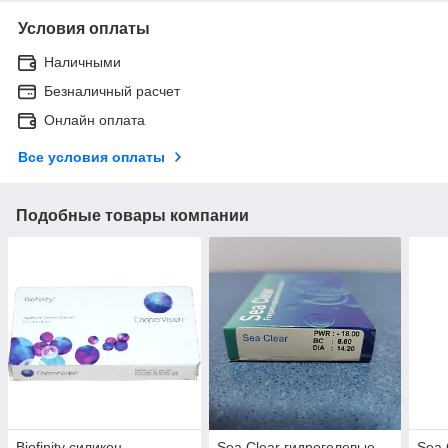
Условия оплаты
Наличными
Безналичный расчет
Онлайн оплата
Все условия оплаты
Подобные товары компании
Biofinity силикон-
Sea Clear гидрогелевые
Sea 