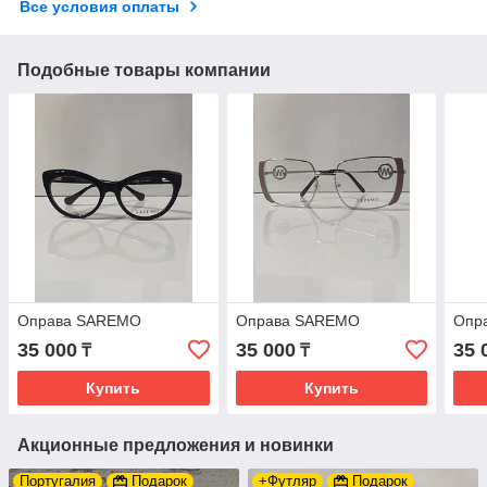
Все условия оплаты
Подобные товары компании
Оправа SAREMO
Оправа SAREMO
Опр
35 000
35 000
35 
₸
₸
Купить
Купить
Акционные предложения и новинки
Португалия
Подарок
+Футляр
Подарок