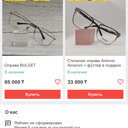
Стильная оправа Antonio
Оправа BULGET
Amaroni + футляр в подарок
В наличии
В наличии
65 000
33 000
₸
₸
Купить
Купить
О нас
Рейтинг не сформирован
Менее 5 отзывов за последний год