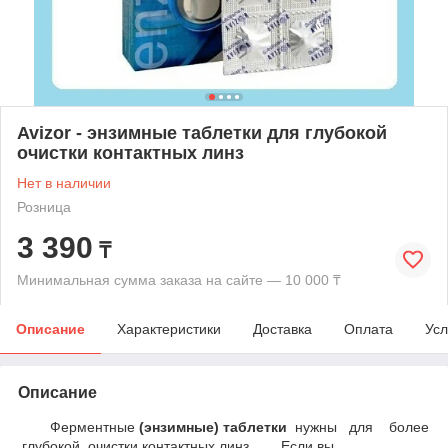
Avizor - энзимные таблетки для глубокой
очистки контактных линз
Нет в наличии
Розница
3 390
₸
Минимальная сумма заказа на сайте — 10 000 ₸
Описание
Характеристики
Доставка
Оплата
Усл
Описание
Ферментные
(энзимные) таблетки
нужны для более
глубокой очистки контактных линз. Если вы