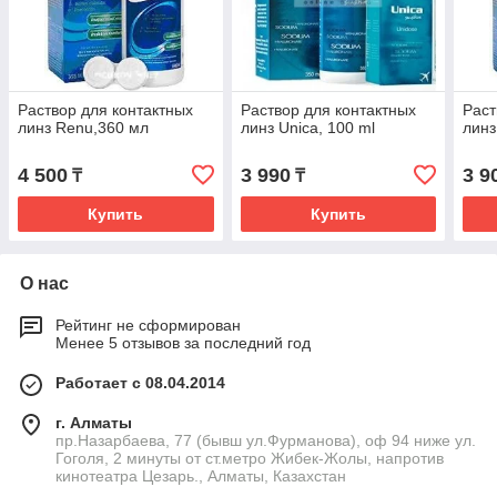
Раствор для контактных
Раствор для контактных
Раст
линз Renu,360 мл
линз Unica, 100 ml
линз
4 500
3 990
3 9
₸
₸
Купить
Купить
О нас
Рейтинг не сформирован
Менее 5 отзывов за последний год
Работает с 08.04.2014
г. Алматы
пр.Назарбаева, 77 (бывш ул.Фурманова), оф 94 ниже ул.
Гоголя, 2 минуты от ст.метро Жибек-Жолы, напротив
кинотеатра Цезарь., Алматы, Казахстан