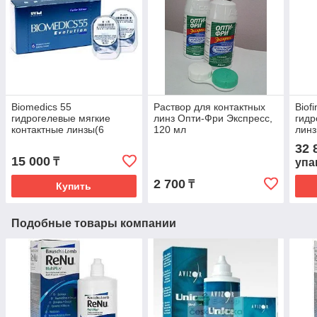
Biomedics 55
Раствор для контактных
Biof
гидрогелевые мягкие
линз Опти-Фри Экспресс,
гидр
контактные линзы(6
120 мл
линз
блистеров)
32 
15 000
₸
упа
2 700
₸
Купить
Подобные товары компании