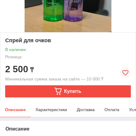
Спрей для очков
В наличии
Розница
2 500
₸
Минимальная сумма заказа на сайте — 10 000 ₸
Купить
Описание
Характеристики
Доставка
Оплата
Усл
Описание