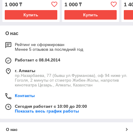
1 000
1 000
1 4
₸
₸
Купить
Купить
О нас
Рейтинг не сформирован
Менее 5 отзывов за последний год
Работает с 08.04.2014
г. Алматы
пр.Назарбаева, 77 (бывш ул.Фурманова), оф 94 ниже ул.
Гоголя, 2 минуты от ст.метро Жибек-Жолы, напротив
кинотеатра Цезарь., Алматы, Казахстан
Контакты
Сегодня работает с 10:00 до 20:00
Показать весь график работы
О нас