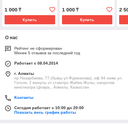
1 000
1 000
2 5
₸
₸
Купить
Купить
О нас
Рейтинг не сформирован
Менее 5 отзывов за последний год
Работает с 08.04.2014
г. Алматы
пр.Назарбаева, 77 (бывш ул.Фурманова), оф 94 ниже ул.
Гоголя, 2 минуты от ст.метро Жибек-Жолы, напротив
кинотеатра Цезарь., Алматы, Казахстан
Контакты
Сегодня работает с 10:00 до 20:00
Показать весь график работы