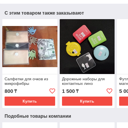
С этим товаром также заказывают
Салфетки для очков из
Дорожные наборы для
Футл
микрофибры
контактных линз
магн
800
1 500
5 0
₸
₸
Купить
Купить
Подобные товары компании