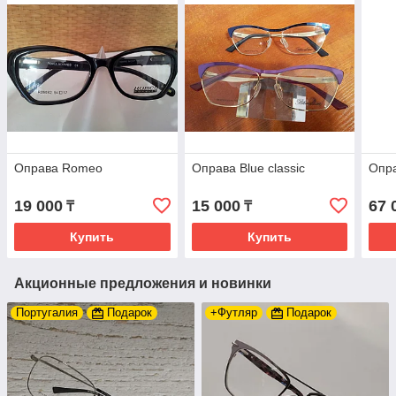
Оправа Romeo
Оправа Blue classic
Опр
19 000
15 000
67 
₸
₸
Купить
Купить
Акционные предложения и новинки
Португалия
Подарок
+Футляр
Подарок