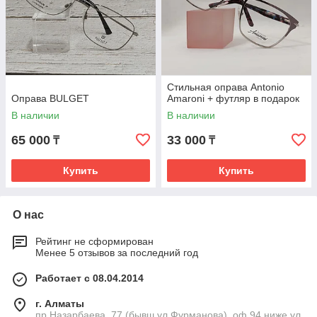
Стильная оправа Antonio
Оправа BULGET
Amaroni + футляр в подарок
В наличии
В наличии
65 000
33 000
₸
₸
Купить
Купить
О нас
Рейтинг не сформирован
Менее 5 отзывов за последний год
Работает с 08.04.2014
г. Алматы
пр.Назарбаева, 77 (бывш ул.Фурманова), оф 94 ниже ул.