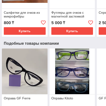
Салфетки для очков из
Футляры для очков с
Спре
микрофибры
магнитной застежкой
800
5 000
2 5
₸
₸
Купить
Купить
Подобные товары компании
Оправа GF Ferre
Оправы Kitoto
GF F