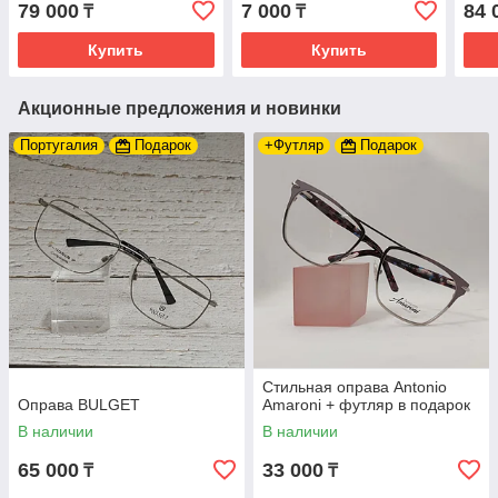
79 000
7 000
84 
₸
₸
Купить
Купить
Акционные предложения и новинки
Португалия
Подарок
+Футляр
Подарок
Стильная оправа Antonio
Оправа BULGET
Amaroni + футляр в подарок
В наличии
В наличии
65 000
33 000
₸
₸