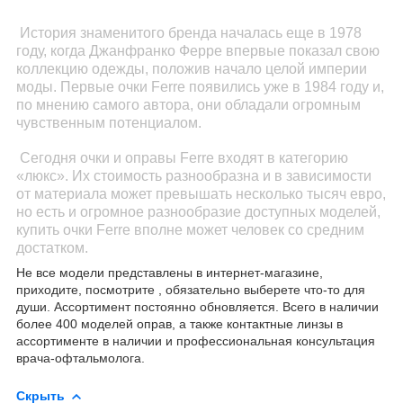
История знаменитого бренда началась еще в 1978
году, когда Джанфранко Ферре впервые показал свою
коллекцию одежды, положив начало целой империи
моды. Первые очки Ferre появились уже в 1984 году и,
по мнению самого автора, они обладали огромным
чувственным потенциалом.
Сегодня очки и оправы Ferre входят в категорию
«люкс». Их стоимость разнообразна и в зависимости
от материала может превышать несколько тысяч евро,
но есть и огромное разнообразие доступных моделей,
купить очки Ferre вполне может человек со средним
достатком.
Не все модели представлены в интернет-магазине,
приходите, посмотрите , обязательно выберете что-то для
души. Ассортимент постоянно обновляется. Всего в наличии
более 400 моделей оправ, а также контактные линзы в
ассортименте в наличии и профессиональная консультация
врача-офтальмолога.
Скрыть