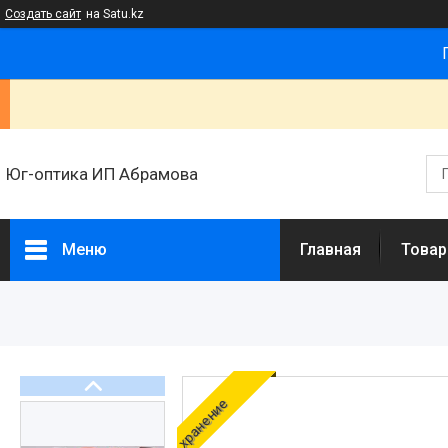
Создать сайт
на Satu.kz
Юг-оптика ИП Абрамова
Меню
Главная
Товар
Товары и услуги
Новости
Статьи
О нас
хранение
Отзывы