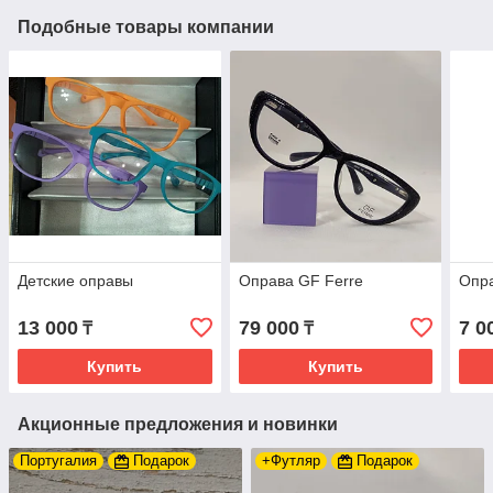
Подобные товары компании
Детские оправы
Оправа GF Ferre
Опра
13 000
79 000
7 0
₸
₸
Купить
Купить
Акционные предложения и новинки
Португалия
Подарок
+Футляр
Подарок