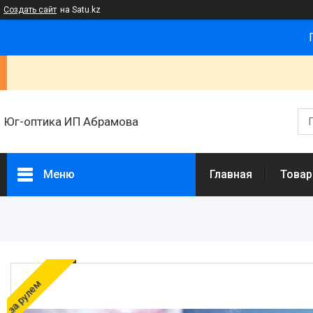
Создать сайт
на Satu.kz
Юг-оптика ИП Абрамова
Меню
Главная
Товар
Товары и услуги
Новости
Статьи
О нас
за рулем
Отзывы