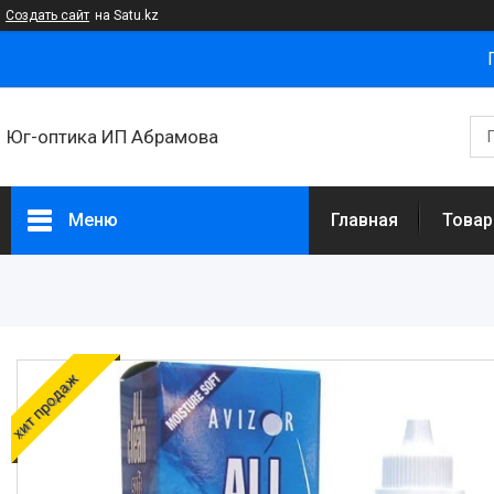
Создать сайт
на Satu.kz
Юг-оптика ИП Абрамова
Меню
Главная
Товар
Товары и услуги
Новости
Статьи
хит продаж
О нас
Отзывы