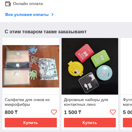
Онлайн оплата
Все условия оплаты
С этим товаром также заказывают
Салфетки для очков из
Дорожные наборы для
Футл
микрофибры
контактных линз
магн
800
1 500
5 0
₸
₸
Купить
Купить