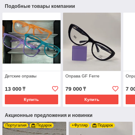
Подобные товары компании
Детские оправы
Оправа GF Ferre
Опра
13 000
79 000
7 0
₸
₸
Купить
Купить
Акционные предложения и новинки
Португалия
Подарок
+Футляр
Подарок