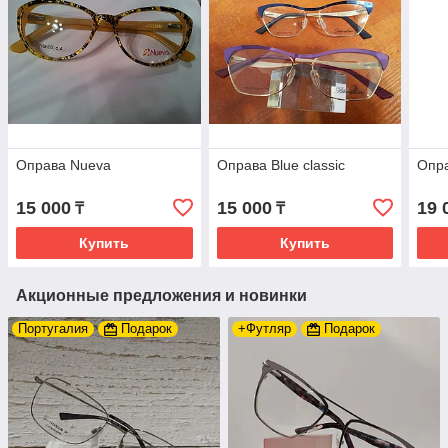
Оправа Nueva
Оправа Blue classic
Опр
15 000
15 000
19 
₸
₸
Купить
Купить
Акционные предложения и новинки
Португалия
Подарок
+Футляр
Подарок