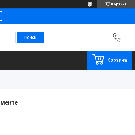
Корзина
Корзина
именте