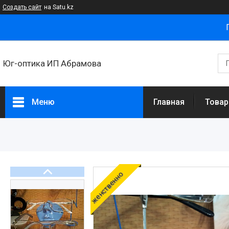
Создать сайт
на Satu.kz
Юг-оптика ИП Абрамова
Меню
Главная
Товар
Товары и услуги
Новости
Статьи
женственно
О нас
Отзывы