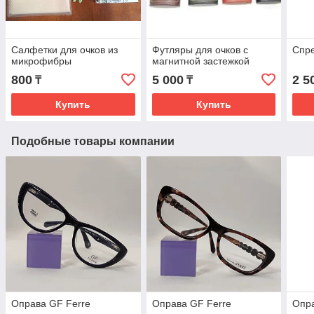
Салфетки для очков из
Футляры для очков с
Спре
микрофибры
магнитной застежкой
800
5 000
2 5
₸
₸
Купить
Купить
Подобные товары компании
Оправа GF Ferre
Оправа GF Ferre
Опра