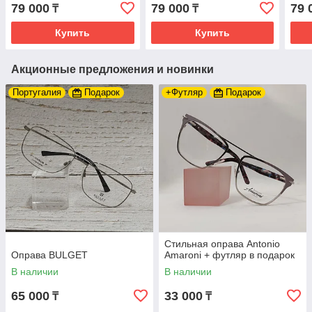
79 000
79 000
79 
₸
₸
Купить
Купить
Акционные предложения и новинки
Португалия
Подарок
+Футляр
Подарок
Стильная оправа Antonio
Оправа BULGET
Amaroni + футляр в подарок
В наличии
В наличии
65 000
33 000
₸
₸