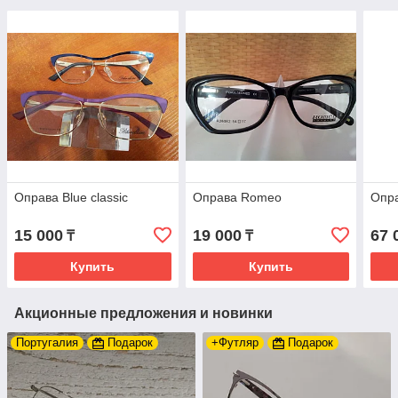
Оправа Blue classic
Оправа Romeo
Опр
15 000
19 000
67 
₸
₸
Купить
Купить
Акционные предложения и новинки
Португалия
Подарок
+Футляр
Подарок