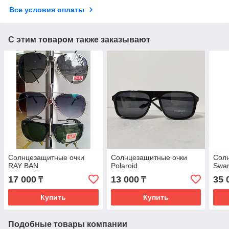
Все условия оплаты
С этим товаром также заказывают
Солнцезащитные очки
Солнцезащитные очки
Сол
RAY BAN
Polaroid
Swar
17 000
13 000
35 
₸
₸
Купить
Купить
Подобные товары компании