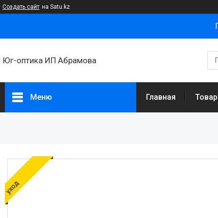
Создать сайт
на Satu.kz
Юг-оптика ИП Абрамова
Меню
Главная
Товар
Товары и услуги
Новости
Статьи
О нас
уход
Отзывы