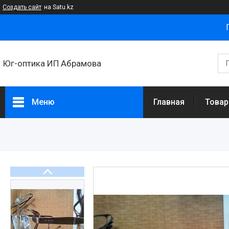
Создать сайт
на Satu.kz
Юг-оптика ИП Абрамова
Меню
Главная
Товар
Товары и услуги
Новости
Статьи
О нас
Отзывы