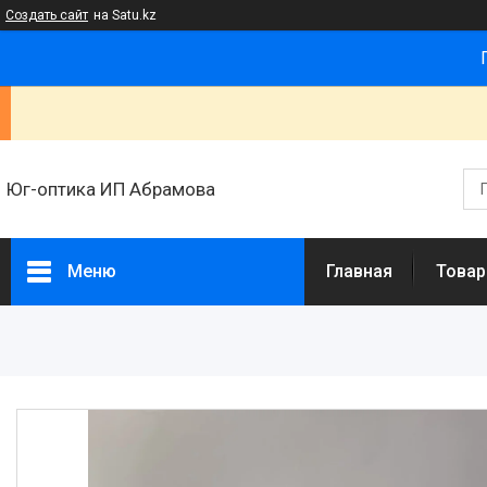
Создать сайт
на Satu.kz
Юг-оптика ИП Абрамова
Меню
Главная
Товар
Товары и услуги
Новости
Статьи
О нас
Отзывы