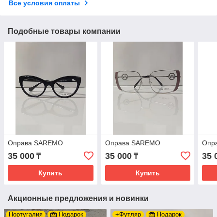
Все условия оплаты
Подобные товары компании
Оправа SAREMO
Оправа SAREMO
Опр
35 000
35 000
35 
₸
₸
Купить
Купить
Акционные предложения и новинки
Португалия
Подарок
+Футляр
Подарок