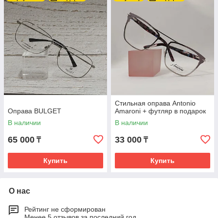
Стильная оправа Antonio
Оправа BULGET
Amaroni + футляр в подарок
В наличии
В наличии
65 000
33 000
₸
₸
Купить
Купить
О нас
Рейтинг не сформирован
Менее 5 отзывов за последний год