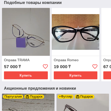
Подобные товары компании
Оправа TRAMA
Оправа Romeo
Опр
57 000
19 000
67 
₸
₸
Купить
Купить
Акционные предложения и новинки
Португалия
Подарок
+Футляр
Подарок