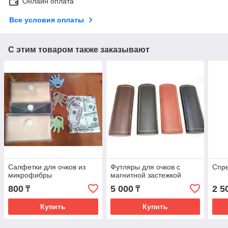
Онлайн оплата
Все условия оплаты
С этим товаром также заказывают
Салфетки для очков из
Футляры для очков с
Спре
микрофибры
магнитной застежкой
800
5 000
2 5
₸
₸
Купить
Купить