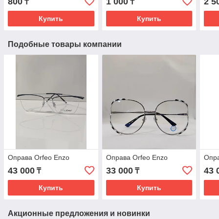
800
1 000
2 5
₸
₸
Купить
Купить
Подобные товары компании
Оправа Orfeo Enzo
Оправа Orfeo Enzo
Опра
43 000
33 000
43 
₸
₸
Купить
Купить
Акционные предложения и новинки