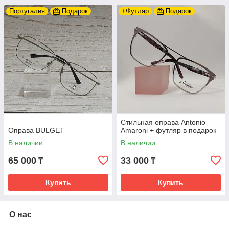
Португалия
Подарок
+Футляр
Подарок
Стильная оправа Antonio
Оправа BULGET
Amaroni + футляр в подарок
В наличии
В наличии
65 000
33 000
₸
₸
Купить
Купить
О нас