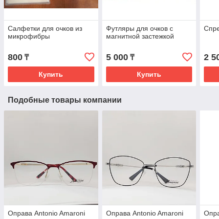
Салфетки для очков из
Футляры для очков с
Спре
микрофибры
магнитной застежкой
800
5 000
2 5
₸
₸
Купить
Купить
Подобные товары компании
Оправа Antonio Amaroni
Оправа Antonio Amaroni
Опра