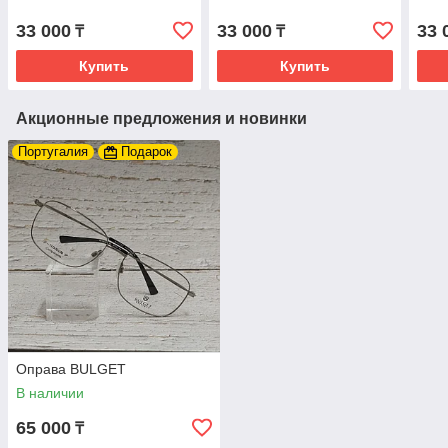
33 000
33 000
33 
₸
₸
Купить
Купить
Акционные предложения и новинки
Португалия
Подарок
Оправа BULGET
В наличии
65 000
₸