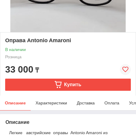
Оправа Antonio Amaroni
В наличии
Розница
33 000
₸
Купить
Описание
Характеристики
Доставка
Оплата
Усл
Описание
Легкие австрийские оправы Antonio Amaroni из