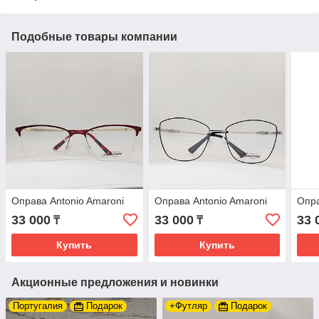
Подобные товары компании
Оправа Antonio Amaroni
Оправа Antonio Amaroni
Опра
33 000
33 000
33 
₸
₸
Купить
Купить
Акционные предложения и новинки
Португалия
Подарок
+Футляр
Подарок