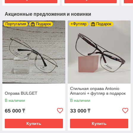
Акционные предложения и новинки
Португалия
Подарок
+Футляр
Подарок
Стильная оправа Antonio
Оправа BULGET
Amaroni + футляр в подарок
В наличии
В наличии
65 000
33 000
₸
₸
Купить
Купить