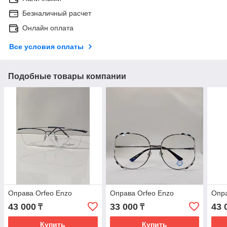
Безналичный расчет
Онлайн оплата
Все условия оплаты
Подобные товары компании
Оправа Orfeo Enzo
Оправа Orfeo Enzo
Опра
43 000
33 000
43 
₸
₸
Купить
Купить