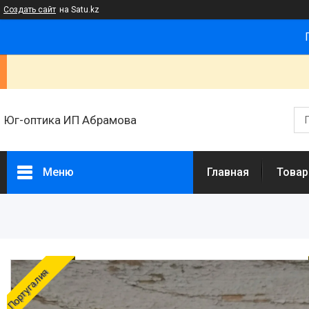
Создать сайт
на Satu.kz
Юг-оптика ИП Абрамова
Меню
Главная
Товар
Товары и услуги
Новости
Статьи
Португалия
О нас
Отзывы