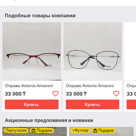
Подобные товары компании
Оправа Antonio Amaroni
Оправа Antonio Amaroni
Опра
33 000
33 000
33 
₸
₸
Купить
Купить
Акционные предложения и новинки
Португалия
Подарок
+Футляр
Подарок