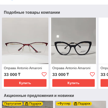
Подобные товары компании
Оправа Antonio Amaroni
Оправа Antonio Amaroni
Опра
33 000
33 000
33 
₸
₸
Купить
Купить
Акционные предложения и новинки
Португалия
Подарок
+Футляр
Подарок